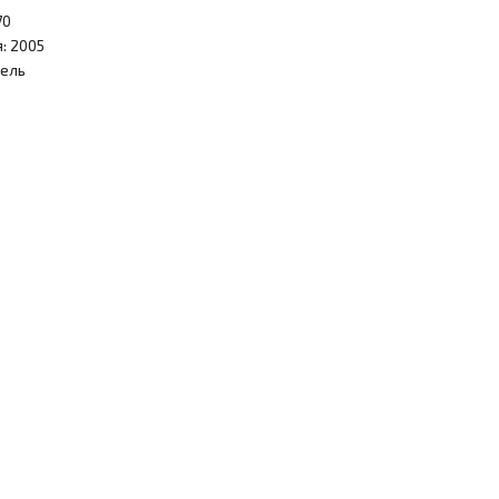
70
: 2005
рель