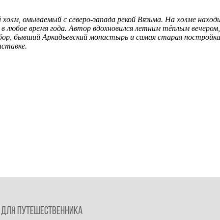
 холм, омываемый с северо-запада рекой Вязьма. На холме наход
н в любое время года. Автор вдохновился летним тёплым вечером
обор, бывший Аркадьевский монастырь и самая старая постройк
ыставке.
Для путешественника