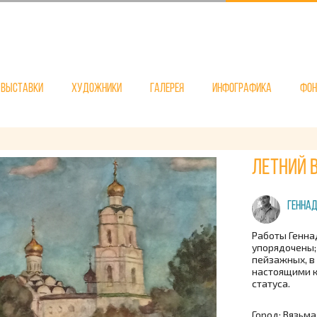
Выставки
Художники
Галерея
Инфографика
Фо
Летний в
Геннад
Работы Генна
упорядочены;
пейзажных, в
настоящими к
статуса.
Город: Вязьма