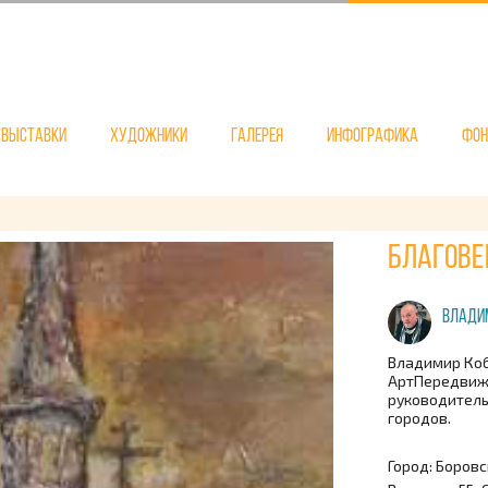
Выставки
Художники
Галерея
Инфографика
Фо
Благове
Владим
Владимир Коб
АртПередвиже
руководитель
городов.
Город: Боровс