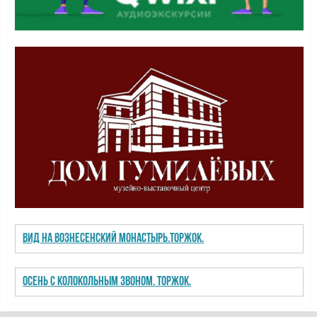
Вид на Вознесенский монастырь.Торжок.
Осень с колокольным звоном. Торжок.