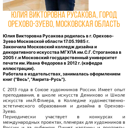
Юлия Викторовна Русакова, город
Орехово-Зуево, Московская область
Юлия Викторовна Русакова р
одилась в г. Орехово-
Зуево Московской области 17.05.1985 г.
Закончила Московский колледж дизайна и
декоративного искусства МГХПА им.С.Г. Строганова в
2005 г. и Московский государственный университет
печати им. Ивана Федорова в 2012 г. (кафедра
иллюстрации).
Работала в издательствах, занималась оформлением
книг ("Весь", "Амрита-Русь").
С 2013 года в Союзе художников России. Имеет опыт
преподавания, в школе искусств Демихово и Школе
искусств им.Я.Флиера, в Колледже художественно-
эстетического образования и дизайна в Орехово-
Зуево.
Периодически участвует в конкурсах и
международных проектах, пленерах для художников в
России и за рубежом. Пишет картины и портреты.