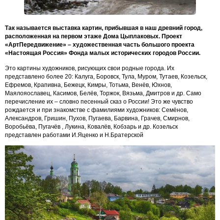
Так называется выставка картин, прибывшая в наш древний город,
расположенная на первом этаже Дома Цыплаковых. Проект
«АртПередвижение» – художественная часть большого проекта
«Настоящая Россия» Фонда малых исторических городов России.
Это картины художников, рисующих свои родные города. Их
представлено более 20: Калуга, Боровск, Тула, Муром, Тутаев, Козельск,
Ефремов, Крапивна, Бежецк, Кимры, Тотьма, Венёв, Юхнов,
Маялояославец, Касимов, Белёв, Торжок, Вязьма, Дмитров и др. Само
перечисление их – словно песенный сказ о России! Это же чувство
рождается и при знакомстве с фамилиями художников: Семёнов,
Александров, Гришин, Пухов, Пугаева, Барвина, Грачев, Смирнов,
Воробьёва, Пугачёв , Лукина, Ковалёв, Кобзарь и др. Козельск
представлен работами И.Яценко и Н.Братерской