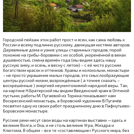
Городской пейзаж этих работ прост и ясен, как сама любовь к
России и всему подлинно русскому, движущая кистями авторов.
Деревянные дома и узкие улицы старинных городов, порой
похожие на грибы-боровики с их особой, укоренённой в веках
душевностью, смена времён года (мы видим здесь нашу
русскую зиму, и осень, и весну с летом) – с её чисто русским
богатством красок и оттенков. Храмы и колокольни, монастыри
– не просто украшение малых городов, это смыслообразующие
центры русской жизни, возрождённые ( а точнее сказать –
воскрешённые ) энергией неуничтожимой народной веры. Так,
на картине Н.Братерской мы видим Введенский храм в Оптиной
пустыни, работы М. Пугаевой из Торжка показывают нам
Воскресенский монастырь, а боровский художник В.Пугачёв
посвятил одну из своих работ праздничному дню в Пафнутьево-
Боровском монастыре.
Русские реки несут свои воды на картинах выставки —здесь и
великие Волга, и Ока, и не столь великие Угра, Жиздра и
Клютома. В общем – все те «составляющие» Русского мира, без