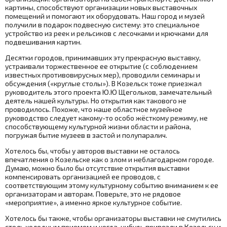
картины, способствуют организации новых выставочных
помещений и помогают их оборудовать. Наш город и музей
получили в подарок подвесную систему: это специальное
устройство из реек и рельсиков с лесочками и крючками для
подвешивания картин.
Десятки городов, принимавших эту прекрасную выставку,
устраивали торжественное ее открытие (с соблюдением
известных противовирусных мер), проводили семинары и
обсуждения («круглые столы»). В Козельск тоже приезжал
руководитель этого проекта Ю.Ю Щегольков, замечательный
деятель нашей культуры. Но открытия как такового не
проводилось. Похоже, что наше областное музейное
руководство следует какому-то особо жёсткому режиму, не
способствующему культурной жизни области и района,
погружая бытие музеев в застой и полупаралич.
Хотелось бы, чтобы у авторов выставки не осталось
впечатления о Козельске как о злом и неблагодарном городе.
Думаю, можно было бы отсутствие открытия выставки
компенсировать организацией ее проводов, с
соответствующим этому культурному событию вниманием к ее
организаторам и авторам. Поверьте, это не рядовое
«мероприятие», а именно яркое культурное событие.
Хотелось бы также, чтобы организаторы выставки не смутились
столь холодным приемом и когда-нибудь привезли в Козельск и