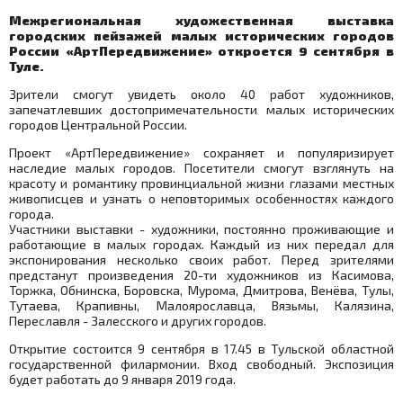
Межрегиональная художественная выставка
городских пейзажей малых исторических городов
России «АртПередвижение» откроется 9 сентября в
Туле.
Зрители смогут увидеть около 40 работ художников,
запечатлевших достопримечательности малых исторических
городов Центральной России.
Проект «АртПередвижение» сохраняет и популяризирует
наследие малых городов. Посетители смогут взглянуть на
красоту и романтику провинциальной жизни глазами местных
живописцев и узнать о неповторимых особенностях каждого
города.
Участники выставки - художники, постоянно проживающие и
работающие в малых городах. Каждый из них передал для
экспонирования несколько своих работ. Перед зрителями
предстанут произведения 20-ти художников из Касимова,
Торжка, Обнинска, Боровска, Мурома, Дмитрова, Венёва, Тулы,
Тутаева, Крапивны, Малоярославца, Вязьмы, Калязина,
Переславля - Залесского и других городов.
Открытие состоится 9 сентября в 17.45 в Тульской областной
государственной филармонии. Вход свободный. Экспозиция
будет работать до 9 января 2019 года.